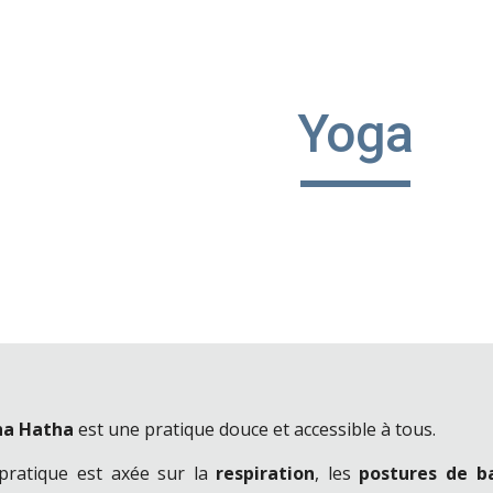
ip to main content
Skip to navigat
Yoga
ha Hatha
est une pratique douce et accessible à tous.
pratique est axée sur la
respiration
, les
postures de b