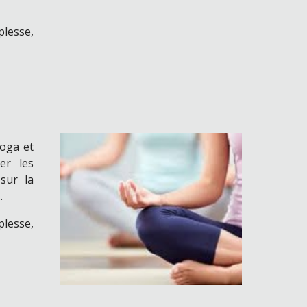
plesse,
oga et
er les
sur la
n
.
plesse,