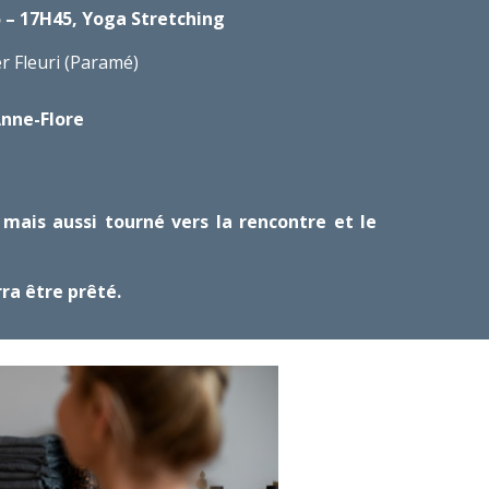
 – 1
7
H45, Yoga Stretching
r Fleuri (Par
amé)
Anne-Flore
mais aussi tourné vers la rencontre et le
ra être prêté.