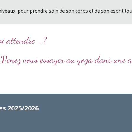
niveaux, pour prendre soin de son corps et de son esprit to
oi attendre …?
Venez vous essayer au yoga dans une 
e
s 202
5
/202
6