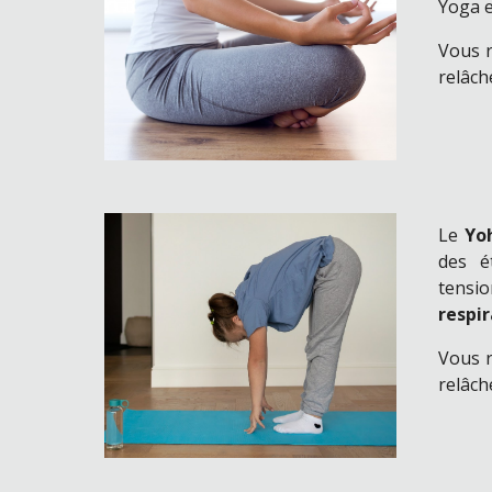
Yoga e
Vous r
relâch
Le
Yo
des é
tensio
respir
Vous r
relâch