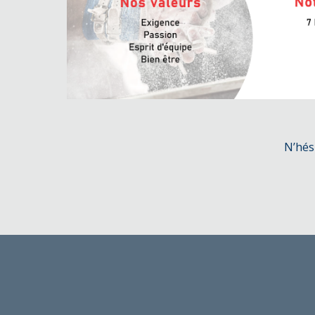
N’hés