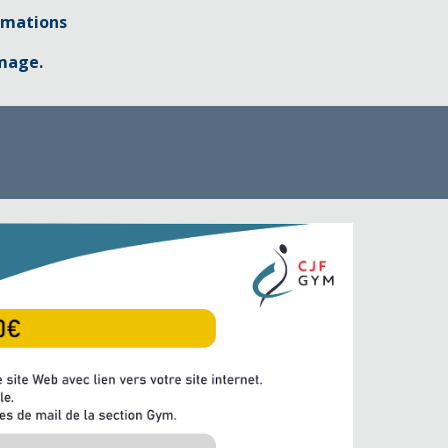
ormations
image.