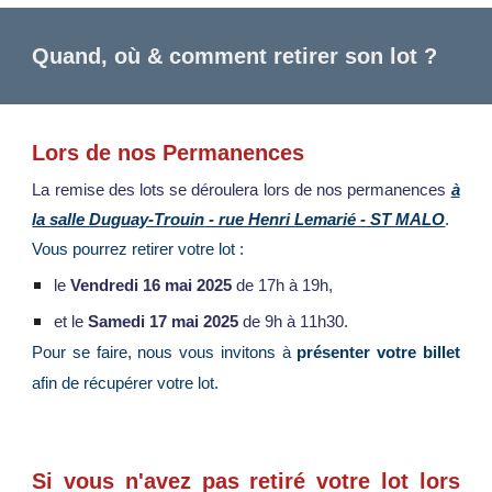
Quand, où & comment retirer son lot ?
L
ors d
e nos Perman
ences
La remise des lots se déroulera lors de nos permanences
à
la salle Duguay-Tr
ouin
- rue Henri Lemarié - ST MALO
.
Vous pourrez retirer votre lot
:
le
Vendredi 16 mai 2025
de 1
7
h à 1
9
h,
et le
Samedi 17 mai 2025
de 9h à 1
1
h30
.
Pour se faire, nous vous invitons à
présenter votre
billet
afin de récupérer votre lot.
Si vous n'avez pas retiré votre lot lors