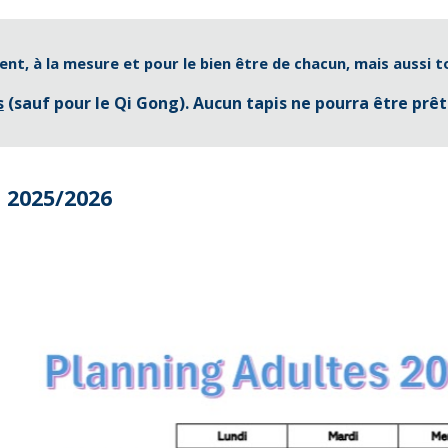
 à la mesure et pour le bien être de chacun, mais aussi tou
s
(sauf pour le Qi G
o
ng)
. Aucun tapis ne pourra être prêt
 202
5
/202
6