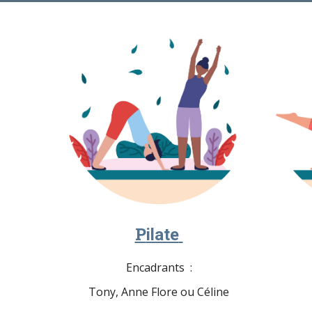
P
ilate
Encadrant
s
:
Tony
,
Anne Flore ou
C
éline