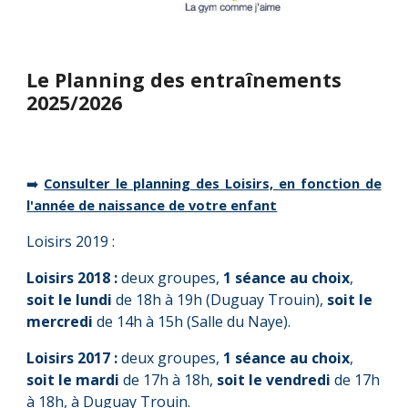
Le Planning des entraînements
202
5
/202
6
➡️
Consulter le planning des Loisirs, en fonction de
l'année de naissance de votre enfant
Loisirs 2019 :
Loisirs 2018 :
deux groupes,
1 séance au choix
,
soit le lundi
de 18h à 19h (Duguay Trouin),
soit le
mercredi
de 14h à 15h (Salle du Naye).
Loisirs 2017 :
deux groupes,
1 séance au choix
,
soit le
mar
di
de 1
7
h à 1
8
h,
soit le
vendre
di
de 1
7
h
à 1
8
h
, à Duguay Trouin
.