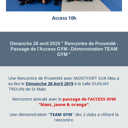
Access
10
h
Dimanche 28 avril 2019
" Rencontre de Proximité -
Passage de l'Access GYM - Démonstration TEAM
GYM "
Une Rencontre de Proximité avec MONTFORT SUR Meu a
eu lieu le
Dimanche
28
Avril 201
9
à la Salle DUGUAY
TROUIN de St Malo
Rencontre amicale avec le
passage de l'ACCESS GYM
"blanc, jaune & orange"
.
Une démonstration "
TEAM GYM
" des 2 clubs a clôturé la
rencontre.