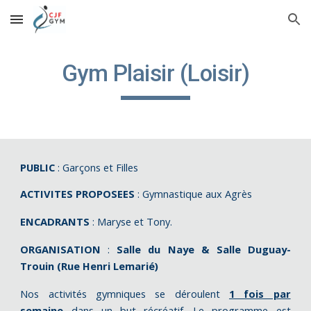
Skip to main content
Skip to navigation
Gym Plaisir (Loisir)
PUBLIC
: Garçons et Filles
ACTIVITES PROPOSEES
: Gymnastique aux Agrès
ENCADRANTS
: Maryse et Tony.
ORGANISATION
:
Salle du Naye & Salle Duguay-
Trouin (Rue Henri Lemarié)
Nos activités gymniques se déroulent
1 fois par
semaine
dans un but récréatif. Le programme est