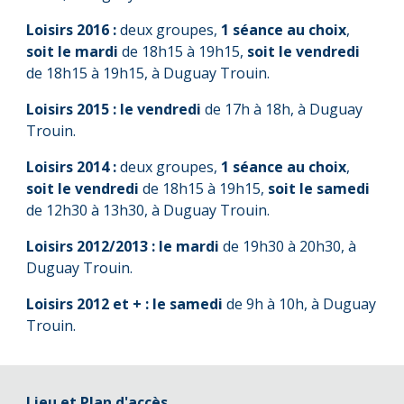
Loisirs 2016 :
deux groupes,
1 séance au choix
,
soit le mardi
de 1
8
h15 à 1
9
h15,
soit le vendredi
de 1
8
h15 à 1
9
h15, à Duguay Trouin.
Loisirs 2015 :
le
vendre
di
de 1
7
h à 1
8
h, à Duguay
Trouin.
Loisirs 2014 :
deux groupes,
1 séance au choix
,
soit le
vendre
di
de 18h15 à 19h15,
soit le
same
di
de 1
2
h
30
à 1
3
h
30
, à Duguay Trouin.
Loisirs 2012/2013 :
le mardi
de 19h30 à 20h30, à
Duguay Trouin.
Loisirs 2012 et + :
le
same
di
de
9
h à 1
0
h, à Duguay
Trouin.
Lieu et Plan d'accès